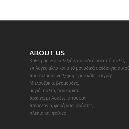
ABOUT US
Κάθε μας νέα κολεξιόν, συνοδεύεται από πολές
επιλογές αλλά και από μοναδικά σχέδια για αυτο
που τολμούν να ξεχωρίζουν κάθε στιγμή!
Μπλουζάκια, βερμούδες,
μαγιό, παλτό, πουκάμισα,
ζακέτες, μπλούζες, μπουφάν,
παντελόνια, φορέματα, φούστες,
πλεκτά και φούτερ