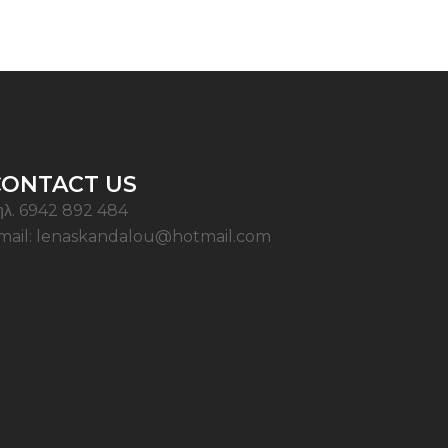
CONTACT US
ηλ. 6942 892 484
mail: lenaskandalou@hotmail.com