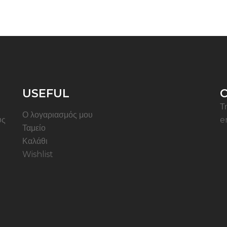
USEFUL
Τ
Ο λογαριασμός μου
ύς
e
Ταμείο
Καλάθι
Wishlist