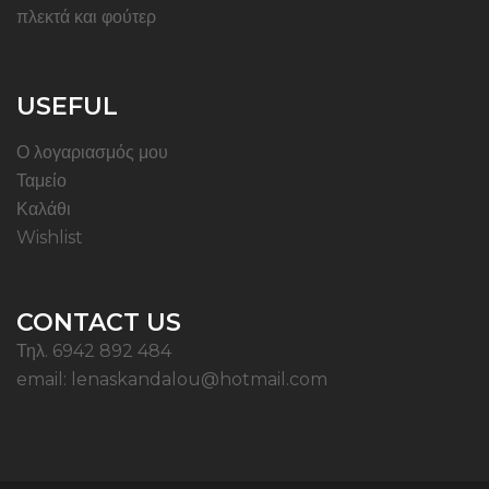
πλεκτά και φούτερ
USEFUL
Ο λογαριασμός μου
Ταμείο
Καλάθι
Wishlist
CONTACT US
Τηλ. 6942 892 484
email: lenaskandalou@hotmail.com