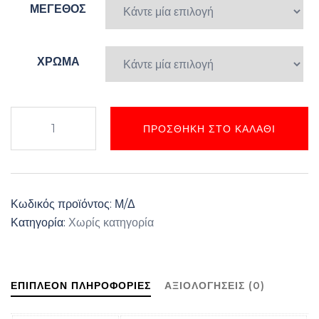
ΜΕΓΕΘΟΣ
ΧΡΩΜΑ
ΚΟΡΜΑΚΙΑ
ΠΡΟΣΘΉΚΗ ΣΤΟ ΚΑΛΆΘΙ
ΜΠΕΜΠΕ
ΒΑΜΒΑΚΕΡΑ
ΑΜΑΝΙΚΟ
ΣΤΑΜΠΑ
Κωδικός προϊόντος:
Μ/Δ
ΦΕΓΓΑΡΑΚΙ
Κατηγορία:
Χωρίς κατηγορία
ΟΔ.
00-
0051
ποσότητα
ΕΠΙΠΛΈΟΝ ΠΛΗΡΟΦΟΡΊΕΣ
ΑΞΙΟΛΟΓΉΣΕΙΣ (0)