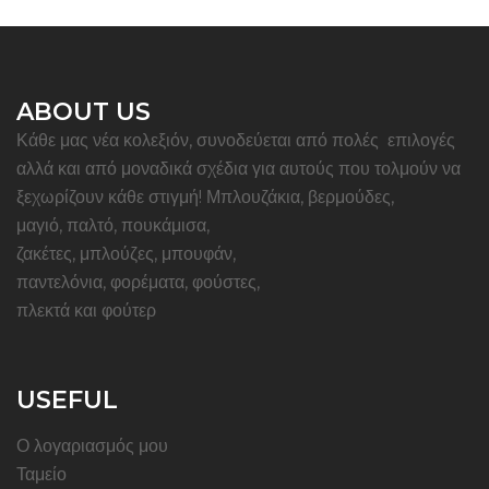
ABOUT US
Κάθε μας νέα κολεξιόν, συνοδεύεται από πολές επιλογές
αλλά και από μοναδικά σχέδια για αυτούς που τολμούν να
ξεχωρίζουν κάθε στιγμή! Μπλουζάκια, βερμούδες,
μαγιό, παλτό, πουκάμισα,
ζακέτες, μπλούζες, μπουφάν,
παντελόνια, φορέματα, φούστες,
πλεκτά και φούτερ
USEFUL
Ο λογαριασμός μου
Ταμείο