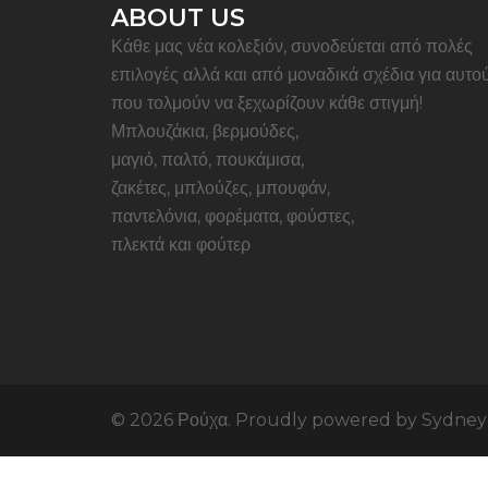
ABOUT US
Κάθε μας νέα κολεξιόν, συνοδεύεται από πολές
επιλογές αλλά και από μοναδικά σχέδια για αυτο
που τολμούν να ξεχωρίζουν κάθε στιγμή!
Μπλουζάκια, βερμούδες,
μαγιό, παλτό, πουκάμισα,
ζακέτες, μπλούζες, μπουφάν,
παντελόνια, φορέματα, φούστες,
πλεκτά και φούτερ
© 2026 Ρούχα. Proudly powered by
Sydney