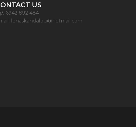
CONTACT US
ηλ. 6942 892 484
mail: lenaskandalou@hotmail.com